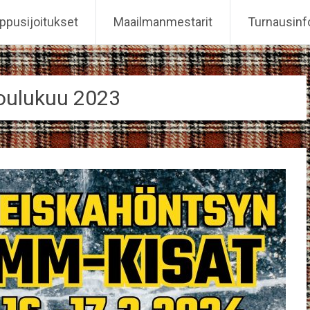
ppusijoitukset
Maailmanmestarit
Turnausinf
oulukuu 2023