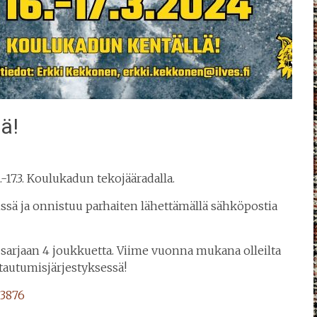
ä!
17.3. Koulukadun tekojääradalla.
sä ja onnistuu parhaiten lähettämällä sähköpostia
 sarjaan 4 joukkuetta. Viime vuonna mukana olleilta
ttautumisjärjestyksessä!
 3876