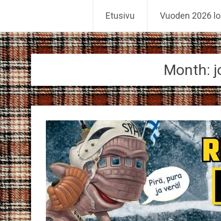
Reiskahöntsyn MM-kisat
Etusivu
Vuoden 2026 lo
Skip
to
content
Month:
j