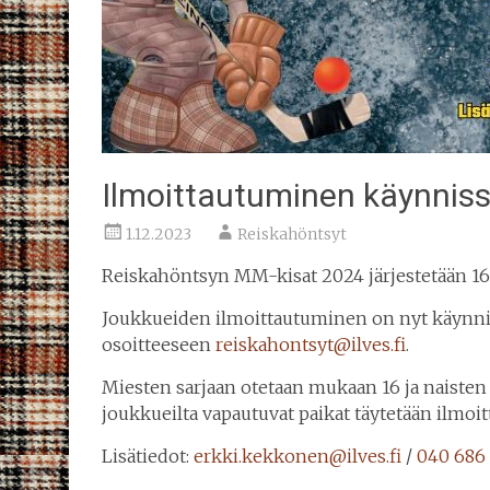
Ilmoittautuminen käynniss
1.12.2023
Reiskahöntsyt
Reiskahöntsyn MM-kisat 2024 järjestetään 16.-
Joukkueiden ilmoittautuminen on nyt käynnis
osoitteeseen
reiskahontsyt@ilves.fi
.
Miesten sarjaan otetaan mukaan 16 ja naisten
joukkueilta vapautuvat paikat täytetään ilmoi
Lisätiedot:
erkki.kekkonen@ilves.fi
/
040 686