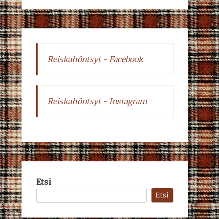
Reiskahöntsyt - Facebook
Reiskahöntsyt - Instagram
Etsi
Etsi