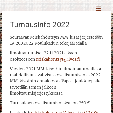
Skip
Reiskahöntsyn MM-kisat
to
content
Turnausinfo 2022
Seuraavat Reiskahöntsyn MM-kisat järjestetään
19.-20.3.2022 Koulukadun tekojääradalla.
Ilmoittautumiset 22.11.2021 alkaen
osoitteeseen
reiskahontsyt@ilves.fi
.
Vuoden 2021 MM-kisoihin ilmoittautuneilla on
mahdollisuus vahvistaa osallistumisensa 2022
MM-kisoihin ennakkoon. Vapaat joukkuepaikat
täytetään tämän jälkeen
ilmoittaumisjärjestyksessä.
Turnauksen osallistumismaksu on 250 €.
Lisätiedot:
erkki.kekkonen@ilves.fi
/
040 686