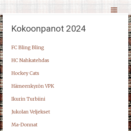
Skip
Reiskahöntsyn MM-kisat
to
content
Kokoonpanot 2024
FC Bling Bling
HC Nahkatehdas
Hockey Cats
Hämeenkyrön VPK
Ikurin Turbiini
Jukolan Veljekset
Ma-Donnat