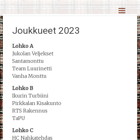
Skip
Reiskahöntsyn MM-kisat
to
content
Joukkueet 2023
Lohko A
Jukolan Veljekset
Santamonttu
Team Luurinetti
Vanha Monttu
Lohko B
Ikurin Turbiini
Pirkkalan Kisakunto
RTS Rakennus
TaPU
Lohko C
HC Nahkatehdas