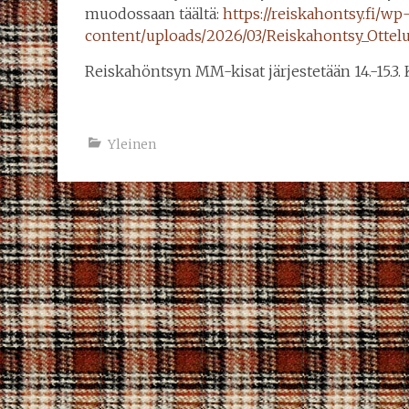
muodossaan täältä:
https://reiskahontsy.fi/wp
content/uploads/2026/03/Reiskahontsy_Ottel
Reiskahöntsyn MM-kisat järjestetään 14.-15.3.
Yleinen