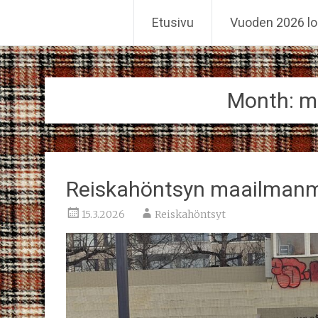
Reiskahöntsyn MM-kisat
Etusivu
Vuoden 2026 lo
Skip
to
content
Month:
m
Reiskahöntsyn maailmanm
15.3.2026
Reiskahöntsyt