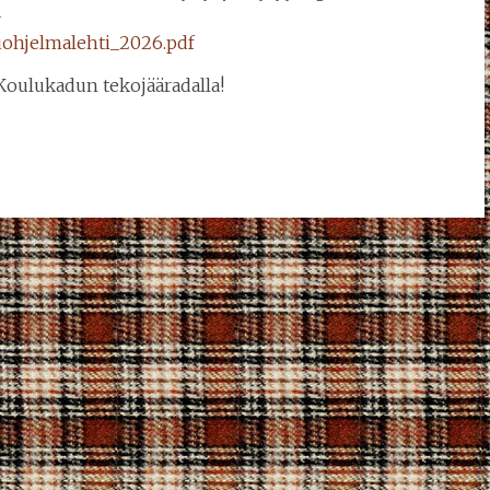
-
uohjelmalehti_2026.pdf
 Koulukadun tekojääradalla!