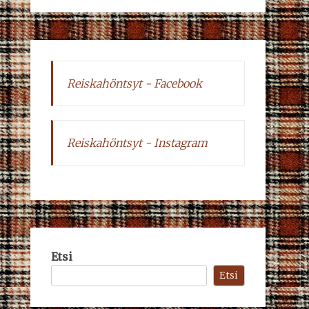
Reiskahöntsyt - Facebook
Reiskahöntsyt - Instagram
Etsi
Etsi