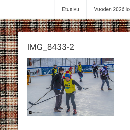
Reiskahöntsyn MM-kisat
Etusivu
Vuoden 2026 lo
Skip
to
content
IMG_8433-2