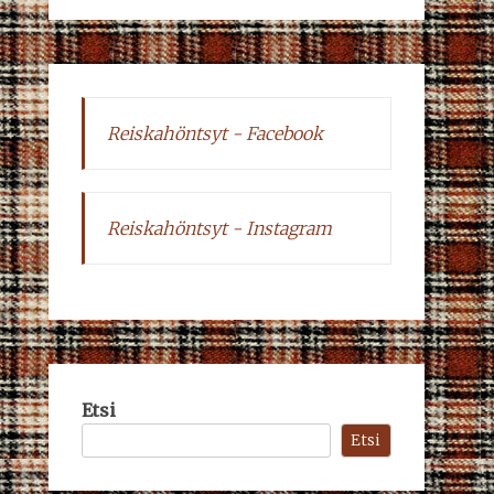
Reiskahöntsyt - Facebook
Reiskahöntsyt - Instagram
Etsi
Etsi