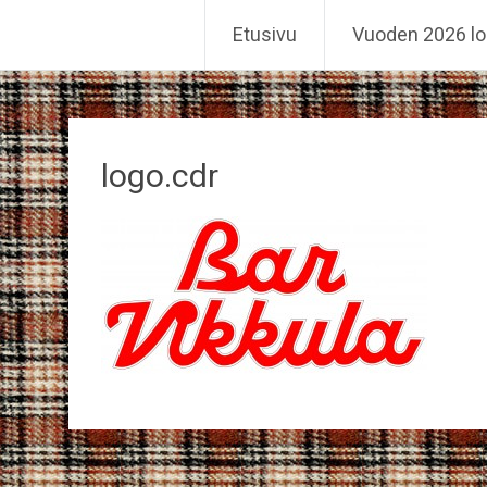
Reiskahöntsyn MM-kisat
Etusivu
Vuoden 2026 lo
Skip
to
content
logo.cdr