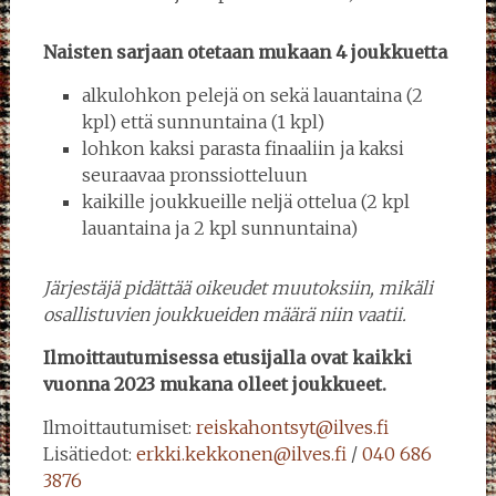
Naisten sarjaan otetaan mukaan 4 joukkuetta
alkulohkon pelejä on sekä lauantaina (2
kpl) että sunnuntaina (1 kpl)
lohkon kaksi parasta finaaliin ja kaksi
seuraavaa pronssiotteluun
kaikille joukkueille neljä ottelua (2 kpl
lauantaina ja 2 kpl sunnuntaina)
Järjestäjä pidättää oikeudet muutoksiin, mikäli
osallistuvien joukkueiden määrä niin vaatii.
Ilmoittautumisessa etusijalla ovat kaikki
vuonna 2023 mukana olleet joukkueet.
Ilmoittautumiset:
reiskahontsyt@ilves.fi
Lisätiedot:
erkki.kekkonen@ilves.fi
/
040 686
3876