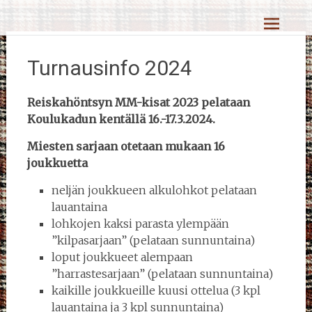
Skip
Reiskahöntsyn MM-kisat
to
content
Turnausinfo 2024
Reiskahöntsyn MM-kisat 2023 pelataan
Koulukadun kentällä 16.-17.3.2024.
Miesten sarjaan otetaan mukaan 16
joukkuetta
neljän joukkueen alkulohkot pelataan
lauantaina
lohkojen kaksi parasta ylempään
”kilpasarjaan” (pelataan sunnuntaina)
loput joukkueet alempaan
”harrastesarjaan” (pelataan sunnuntaina)
kaikille joukkueille kuusi ottelua (3 kpl
lauantaina ja 3 kpl sunnuntaina)