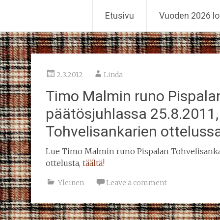
Reiskahöntsyn MM-kisat
Etusivu
Vuoden 2026 lo
Skip
to
content
2.3.2012
Linda
Timo Malmin runo Pispalan
päätösjuhlassa 25.8.2011,
Tohvelisankarien ottelussa
Lue Timo Malmin runo Pispalan Tohvelisanka
ottelusta,
täältä!
Yleinen
Leave a comment