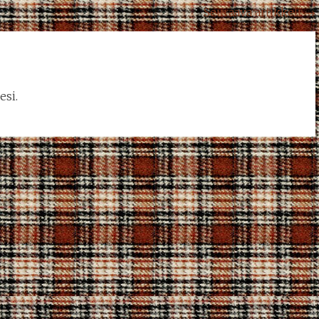
Seuraava artikkeli
→
si.