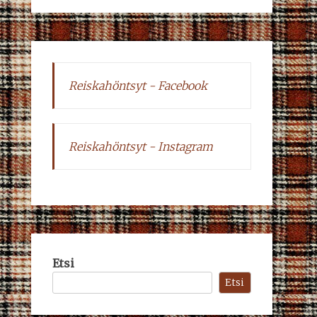
Reiskahöntsyt - Facebook
Reiskahöntsyt - Instagram
Etsi
Etsi