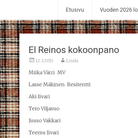
Reiskahöntsyn MM-kisat
Etusivu
Vuoden 2026 lo
Skip
to
content
El Reinos kokoonpano
12.3.2015
Linda
Miika Värri MV
Lasse Mäkinen Resitentti
Aki Iivari
Tero Viljasuo
Juuso Vakkari
Teemu Iivari