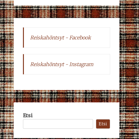
Reiskahöntsyt - Facebook
Reiskahöntsyt - Instagram
Etsi
Etsi