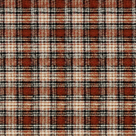
Naisten Pankin balleriinat – joukkue 2015
→