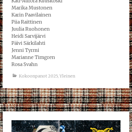
Kati-Aurora Kuuskoski
Marika Mustonen
Karin Paavilainen
Piia Raittinen
Juulia Ruohonen
Heidi Sarvijärvi
Päivi Särkilahti
Jenni Tyrmi
Marianne Timgren
Rosa Svahn
Kokoonpanot 2025
,
Yleinen
Post
←
Team Karppelin
Mökkitie
→
navigation