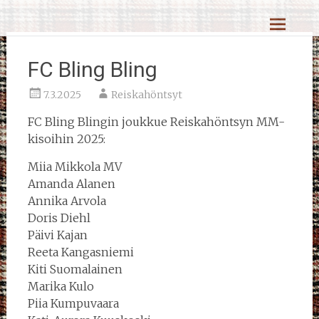
Skip
Reiskahöntsyn MM-kisat
to
content
FC Bling Bling
7.3.2025
Reiskahöntsyt
FC Bling Blingin joukkue Reiskahöntsyn MM-
kisoihin 2025:
Miia Mikkola MV
Amanda Alanen
Annika Arvola
Doris Diehl
Päivi Kajan
Reeta Kangasniemi
Kiti Suomalainen
Marika Kulo
Piia Kumpuvaara