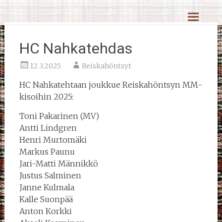
Skip
Reiskahöntsyn MM-kisat
to
content
HC Nahkatehdas
12.3.2025
Reiskahöntsyt
HC Nahkatehtaan joukkue Reiskahöntsyn MM-
kisoihin 2025:
Toni Pakarinen (MV)
Antti Lindgren
Henri Murtomäki
Markus Paunu
Jari-Matti Männikkö
Justus Salminen
Janne Kulmala
Kalle Suonpää
Anton Korkki