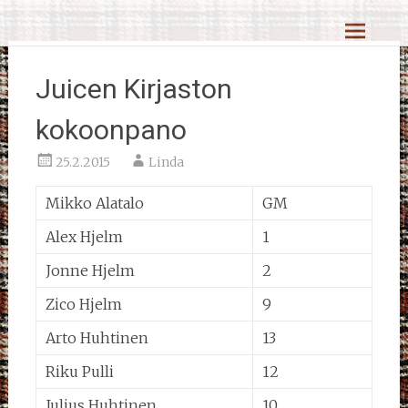
Skip
Reiskahöntsyn MM-kisat
to
content
Juicen Kirjaston
kokoonpano
25.2.2015
Linda
Mikko Alatalo
GM
Alex Hjelm
1
Jonne Hjelm
2
Zico Hjelm
9
Arto Huhtinen
13
Riku Pulli
12
Julius Huhtinen
10