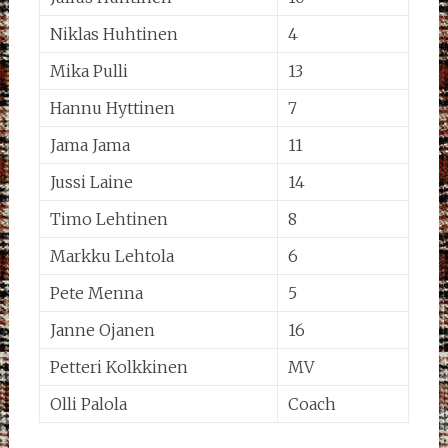
Niklas Huhtinen
4
Mika Pulli
13
Hannu Hyttinen
7
Jama Jama
11
Jussi Laine
14
Timo Lehtinen
8
Markku Lehtola
6
Pete Menna
5
Janne Ojanen
16
Petteri Kolkkinen
MV
Olli Palola
Coach