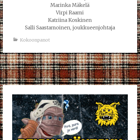
Marinka Mäkelä
Virpi Raami
Katriina Koskinen
Salli Saastamoinen, joukkueenjohtaja
Kokoonpanot
Post
←
Kokoonpano –
Kokoonpano –
Kohottaret
Linkosuon Kahvila Oy
→
navigation