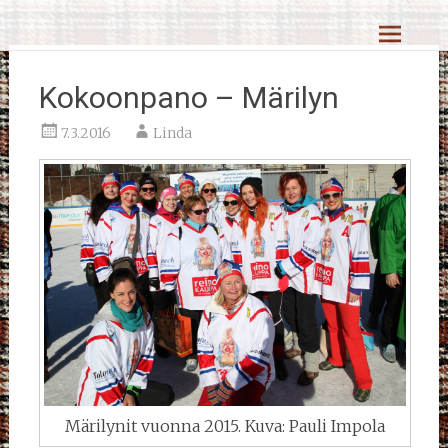
Skip
Reiskahöntsyn MM-kisat
to
content
Kokoonpano – Märilyn
7.3.2016
Linda
Märilynit vuonna 2015. Kuva: Pauli Impola