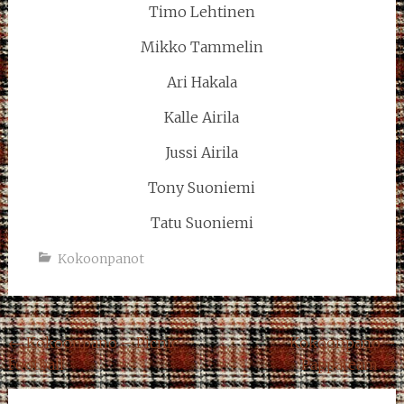
Timo Lehtinen
Mikko Tammelin
Ari Hakala
Kalle Airila
Jussi Airila
Tony Suoniemi
Tatu Suoniemi
Kokoonpanot
Post
←
Kokoonpano – Picnic
Kokoonpano –
Football
Pappateam
→
navigation