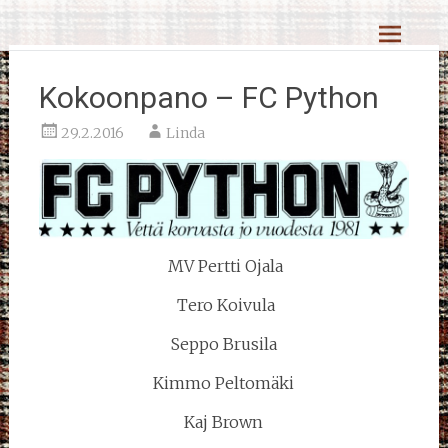
Skip
Reiskahöntsyn MM-kisat
to
content
Kokoonpano – FC Python
29.2.2016
Linda
MV Pertti Ojala
Tero Koivula
Seppo Brusila
Kimmo Peltomäki
Kaj Brown