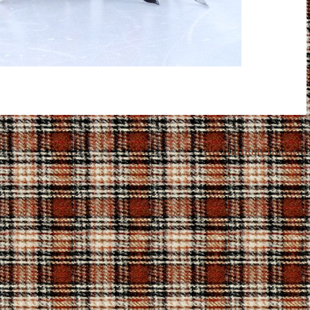
HC Nahkatehdas
→