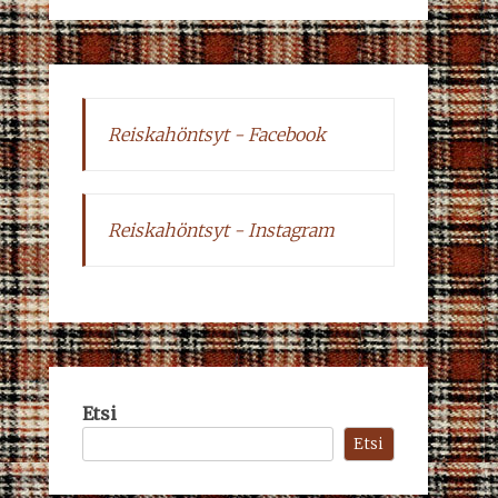
Reiskahöntsyt - Facebook
Reiskahöntsyt - Instagram
Etsi
Etsi