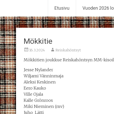
Reiskahöntsyn MM-kisat
Etusivu
Vuoden 2026 lo
Skip
to
content
Mökkitie
16.3.2024
Reiskahöntsyt
Mökkitien joukkue Reiskahöntsyn MM-kisoih
Jesse Nylander
Wiljami Vänninmaja
Aleksi Keskinen
Eero Kauko
Ville Ojala
Kalle Grönroos
Miki Nieminen (mv)
Juho Lätti