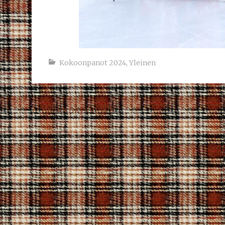
Kokoonpanot 2024
,
Yleinen
Post
←
Hämeenkyrön VPK
navigation