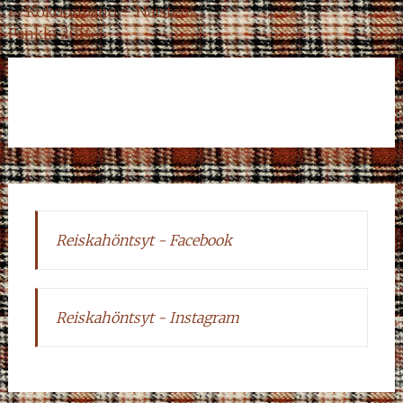
Post
←
Kokoonpano – Naisten
Pankki 2014
navigation
Reiskahöntsyt - Facebook
Reiskahöntsyt - Instagram