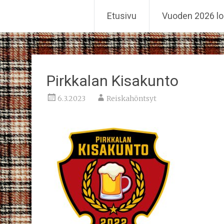
Reiskahöntsyn MM-kisat
Etusivu
Vuoden 2026 lo
Skip
to
content
Pirkkalan Kisakunto
6.3.2023
Reiskahöntsyt