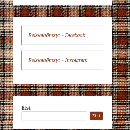
Reiskahöntsyt - Facebook
Reiskahöntsyt - Instagram
Etsi
Etsi