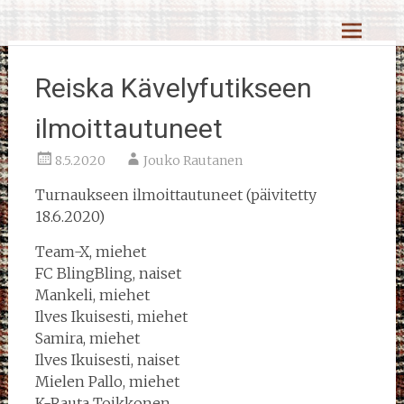
Skip
Reiskahöntsyn MM-kisat
to
content
Reiska Kävelyfutikseen
ilmoittautuneet
8.5.2020
Jouko Rautanen
Turnaukseen ilmoittautuneet (päivitetty
18.6.2020)
Team-X, miehet
FC BlingBling, naiset
Mankeli, miehet
Ilves Ikuisesti, miehet
Samira, miehet
Ilves Ikuisesti, naiset
Mielen Pallo, miehet
K-Rauta Toikkonen