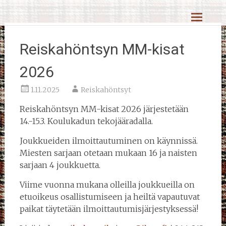
Skip
Reiskahöntsyn MM-kisat
to
content
Reiskahöntsyn MM-kisat
2026
1.11.2025
Reiskahöntsyt
Reiskahöntsyn MM-kisat 2026 järjestetään
14.-15.3. Koulukadun tekojääradalla.
Joukkueiden ilmoittautuminen on käynnissä.
Miesten sarjaan otetaan mukaan 16 ja naisten
sarjaan 4 joukkuetta.
Viime vuonna mukana olleilla joukkueilla on
etuoikeus osallistumiseen ja heiltä vapautuvat
paikat täytetään ilmoittautumisjärjestyksessä!