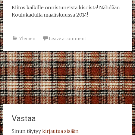
Kiitos kaikille onnistuneista kisoista! Nähdään
Koulukadulla maaliskuussa 2014!
Yleinen
Leave a comment
Post
←
Avajaiset
Tervetuloa Reiska-
Höntsyn MM 2014
navigation
kisoihin Tampereen
Koulukadun tekojäällä 15.
– 16.3.2014
→
Vastaa
Sinun täytyy
kirjautua sisään