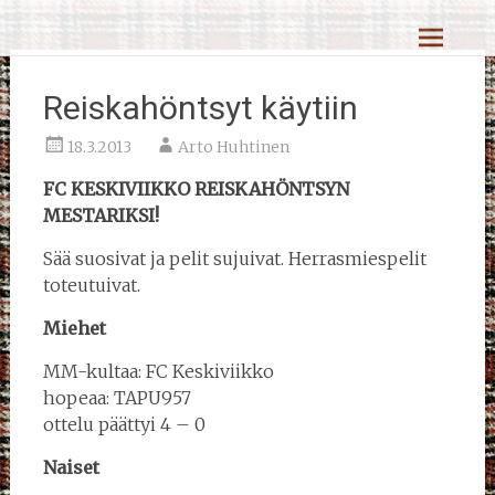
Skip
Reiskahöntsyn MM-kisat
to
content
Reiskahöntsyt käytiin
18.3.2013
Arto Huhtinen
FC KESKIVIIKKO REISKAHÖNTSYN
MESTARIKSI!
Sää suosivat ja pelit sujuivat. Herrasmiespelit
toteutuivat.
Miehet
MM-kultaa: FC Keskiviikko
hopeaa: TAPU957
ottelu päättyi 4 – 0
Naiset