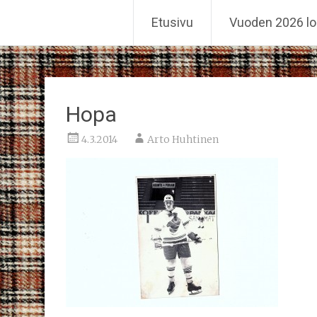
Reiskahöntsyn MM-kisat
Etusivu
Vuoden 2026 lo
Skip
to
content
Hopa
4.3.2014
Arto Huhtinen