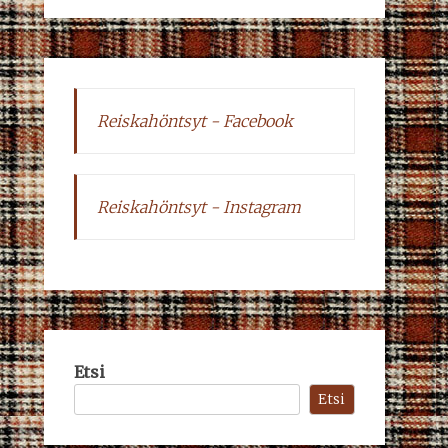
Reiskahöntsyt - Facebook
Reiskahöntsyt - Instagram
Etsi
Etsi