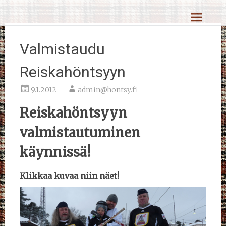
Skip
Reiskahöntsyn MM-kisat
to
content
Valmistaudu
Reiskahöntsyyn
9.1.2012
admin@hontsy.fi
Reiskahöntsyyn
valmistautuminen
käynnissä!
Klikkaa kuvaa niin näet!