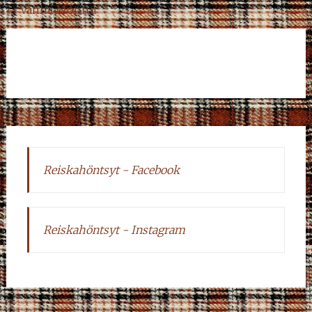
Post
←
Vanha Monttu
navigation
Reiskahöntsyt - Facebook
Reiskahöntsyt - Instagram